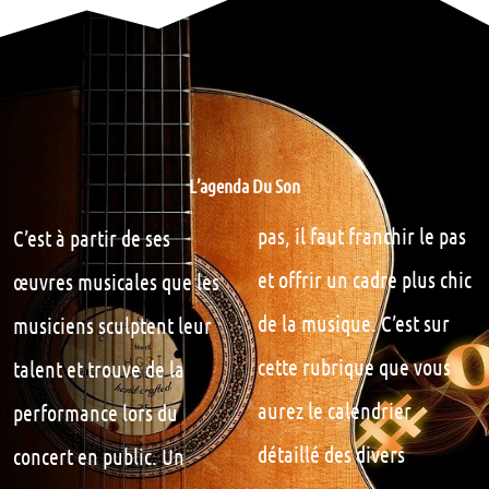
L’agenda Du Son
C’est à partir de ses
pas, il faut franchir le pas
œuvres musicales que les
et offrir un cadre plus chic
musiciens sculptent leur
de la musique. C’est sur
talent et trouve de la
cette rubrique que vous
performance lors du
aurez le calendrier
concert en public. Un
détaillé des divers