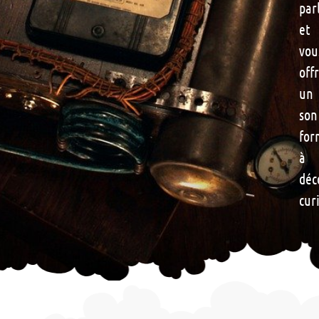
par
et
vou
off
un
son
for
à
déc
cur